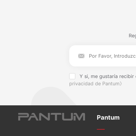
Reg
Y si, me gustaría recibi
privacidad de Pantum》
Pantum