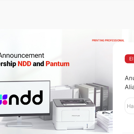
E
Anu
Ali
Pa
Ha