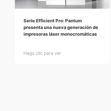
Serie Efficient Pro: Pantum
presenta una nueva generación de
impresoras láser monocromáticas
A4 que brindan a las empresas
soluciones de impresión de
Haga clic para ver
vanguardia