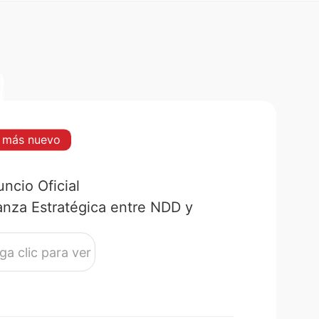
l más nuevo
ncio Oficial
anza Estratégica entre NDD y
ntum
ga clic para ver