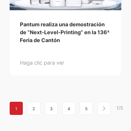
Pantum realiza una demostración
de “Next-Level-Printing” en la 136ª
Feria de Cantón
Haga clic para ver
1/5
1
2
3
4
5