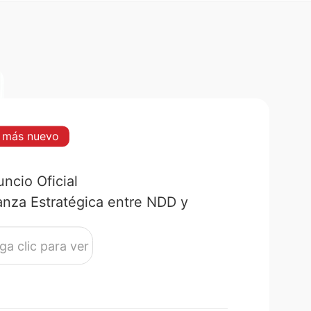
l más nuevo
ncio Oficial
anza Estratégica entre NDD y
ntum
ga clic para ver