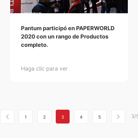
Pantum participó en PAPERWORLD
2020 con un rango de Productos
completo.
Haga clic para ver
3/
1
2
3
4
5