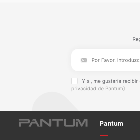
Reg
Y si, me gustaría recibi
privacidad de Pantum》
Pantum