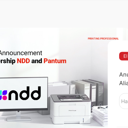
E
Anu
Ali
Pa
Ha