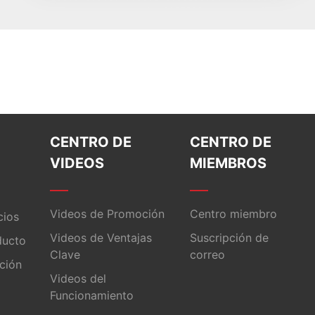
CENTRO DE
CENTRO DE
VIDEOS
MIEMBROS
Videos de Promoción
Centro miembro
cios
Videos de Ventajas
Suscripción de
ducto
Clave
correo
ación
Videos del
Funcionamiento