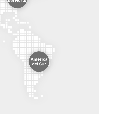
del Norte
América
del Sur