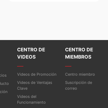
CENTRO DE
CENTRO DE
VIDEOS
MIEMBROS
Videos de Promoción
Centro miembro
cios
Videos de Ventajas
Suscripción de
ducto
Clave
correo
ación
Videos del
Funcionamiento