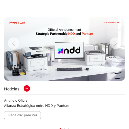
Noticias
No
Anuncio Oficial
El
Alianza Estratégica entre NDD y Pantum
so
Haga clic para ver