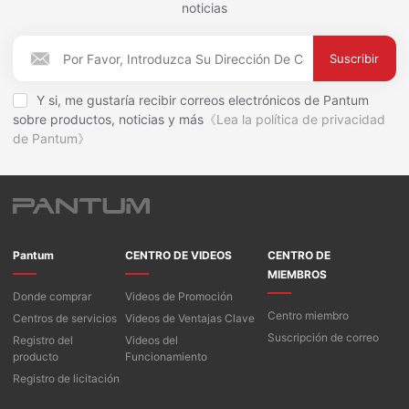
noticias
Suscribir
Y si, me gustaría recibir correos electrónicos de Pantum
sobre productos, noticias y más
《Lea la política de privacidad
de Pantum》
Pantum
CENTRO DE VIDEOS
CENTRO DE
MIEMBROS
Donde comprar
Videos de Promoción
Centro miembro
Centros de servicios
Videos de Ventajas Clave
Suscripción de correo
Registro del
Videos del
producto
Funcionamiento
Registro de licitación