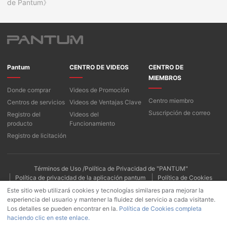
de Pantum》
Pantum
CENTRO DE VIDEOS
CENTRO DE
MIEMBROS
Donde comprar
Videos de Promoción
Centro miembro
Centros de servicios
Videos de Ventajas Clave
Suscripción de correo
Registro del
Videos del
producto
Funcionamiento
Registro de licitación
Términos de Uso /Política de Privacidad de "PANTUM"
Política de privacidad de la aplicación pantum
Política de Cookies
Este sitio web utilizará cookies y tecnologías similares para mejorar la
experiencia del usuario y mantener la fluidez del servicio a cada visitante.
Los detalles se pueden encontrar en la.
Política de Cookies completa
haciendo clic en este enlace.