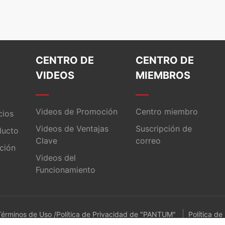
CENTRO DE
CENTRO DE
VIDEOS
MIEMBROS
Videos de Promoción
Centro miembro
cios
Videos de Ventajas
Suscripción de
ducto
Clave
correo
ación
Videos del
Funcionamiento
Términos de Uso /Política de Privacidad de "PANTUM"
Política de