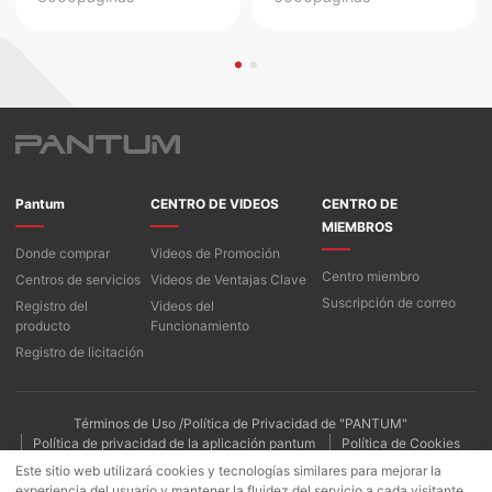
Pantum
CENTRO DE VIDEOS
CENTRO DE
MIEMBROS
Donde comprar
Videos de Promoción
Centro miembro
Centros de servicios
Videos de Ventajas Clave
Suscripción de correo
Registro del
Videos del
producto
Funcionamiento
Registro de licitación
Términos de Uso /Política de Privacidad de "PANTUM"
Política de privacidad de la aplicación pantum
Política de Cookies
Este sitio web utilizará cookies y tecnologías similares para mejorar la
experiencia del usuario y mantener la fluidez del servicio a cada visitante.