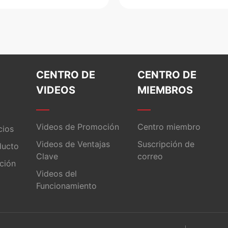
CENTRO DE
CENTRO DE
VIDEOS
MIEMBROS
Videos de Promoción
Centro miembro
cios
Videos de Ventajas
Suscripción de
ducto
Clave
correo
ación
Videos del
Funcionamiento