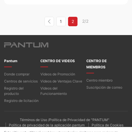
2/2
1
2
Pantum
CENTRO DE VIDEOS
CENTRO DE
MIEMBROS
Donde comprar
Videos de Promoción
Centro miembro
Centros de servicios
Videos de Ventajas Clave
Suscripción de correo
Registro del
Videos del
producto
Funcionamiento
Registro de licitación
Términos de Uso /Política de Privacidad de "PANTUM"
Política de privacidad de la aplicación pantum
Política de Cookies