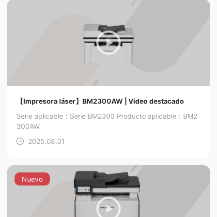
【Impresora láser】BM2300AW | Vídeo destacado
Serie aplicable：Serie BM2300
Producto aplicable：BM2
300AW
2025.08.01
Nuevo