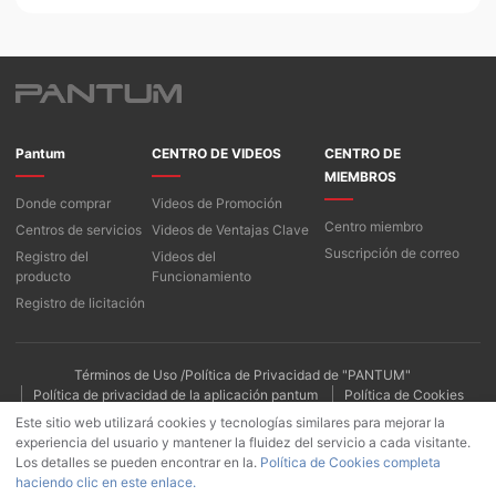
Pantum
CENTRO DE VIDEOS
CENTRO DE
MIEMBROS
Donde comprar
Videos de Promoción
Centro miembro
Centros de servicios
Videos de Ventajas Clave
Suscripción de correo
Registro del
Videos del
producto
Funcionamiento
Registro de licitación
Términos de Uso /Política de Privacidad de "PANTUM"
Política de privacidad de la aplicación pantum
Política de Cookies
Este sitio web utilizará cookies y tecnologías similares para mejorar la
experiencia del usuario y mantener la fluidez del servicio a cada visitante.
Los detalles se pueden encontrar en la.
Política de Cookies completa
haciendo clic en este enlace.