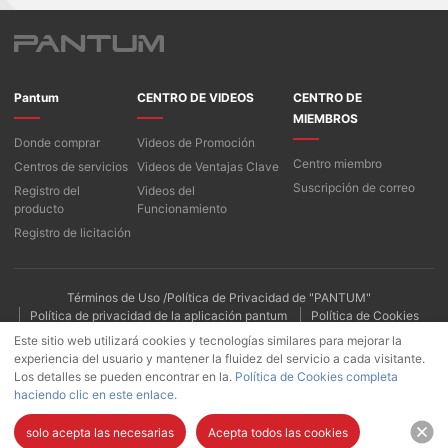
Pantum
CENTRO DE VIDEOS
CENTRO DE
MIEMBROS
Donde comprar
Videos de Promoción
Centro miembro
Centros de servicios
Videos de Ventajas Clave
Suscripción de correo
Registro del
Videos del
producto
Funcionamiento
Registro de licitación
Términos de Uso /Política de Privacidad de "PANTUM"
Política de privacidad de la aplicación pantum
Política de Cookies
Este sitio web utilizará cookies y tecnologías similares para mejorar la
experiencia del usuario y mantener la fluidez del servicio a cada visitante.
Los detalles se pueden encontrar en la.
Política de Cookies completa
haciendo clic en este enlace.
solo acepta las necesarias
Acepta todos las cookies