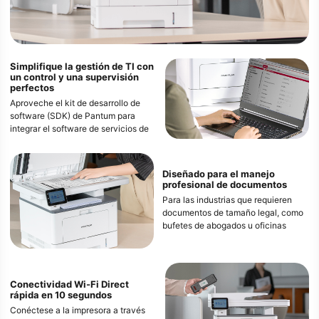
Simplifique la gestión de TI con
un control y una supervisión
perfectos
Aproveche el kit de desarrollo de
software (SDK) de Pantum para
integrar el software de servicios de
impresión gestionados (MPS)
convencional, lo que permite
funciones avanzadas de control
Diseñado para el manejo
remoto, gestión y restricción de
profesional de documentos
usuarios.
Para las industrias que requieren
Los administradores de TI y los
documentos de tamaño legal, como
usuarios pueden acceder a la
bufetes de abogados u oficinas
impresora desde un navegador web
gubernamentales, la serie BM5300
con solo ingresar la dirección IP en
ofrece un escáner plano de tamaño
la URL y verificar o cambiar la
legal, que se adapta
configuración directamente.
específicamente a sus necesidades
Conectividad Wi-Fi Direct
de manejo de documentos.
rápida en 10 segundos
Conéctese a la impresora a través