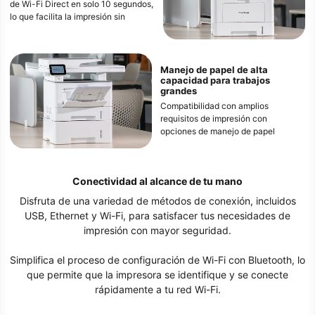
de Wi-Fi Direct en solo 10 segundos,
lo que facilita la impresión sin
necesidad de una conexión a
Internet, ideal para necesidades de
impresión rápida y segura.
Manejo de papel de alta
capacidad para trabajos
grandes
Compatibilidad con amplios
requisitos de impresión con
opciones de manejo de papel
expandibles. Dos bandejas
opcionales de 550 hojas llevan la
capacidad máxima de alimentación
Conectividad al alcance de tu mano
de papel a 1410 hojas, lo que
garantiza que esté preparado para
Disfruta de una variedad de métodos de conexión, incluidos
un gran volumen de trabajo.
USB, Ethernet y Wi-Fi, para satisfacer tus necesidades de
impresión con mayor seguridad.
Simplifica el proceso de configuración de Wi-Fi con Bluetooth, lo
que permite que la impresora se identifique y se conecte
rápidamente a tu red Wi-Fi.