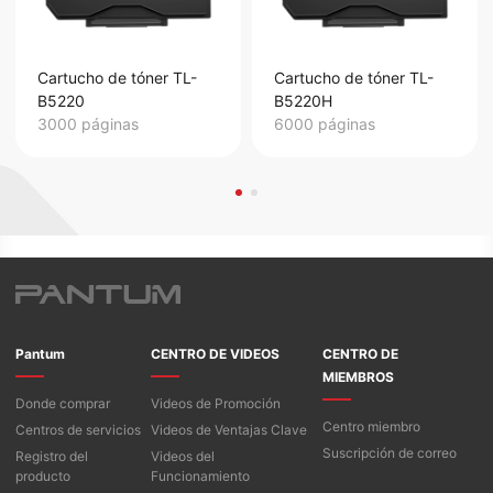
Cartucho de tóner TL-
Cartucho de tóner TL-
B5220
B5220H
3000 páginas
6000 páginas
Pantum
CENTRO DE VIDEOS
CENTRO DE
MIEMBROS
Donde comprar
Videos de Promoción
Centro miembro
Centros de servicios
Videos de Ventajas Clave
Suscripción de correo
Registro del
Videos del
producto
Funcionamiento