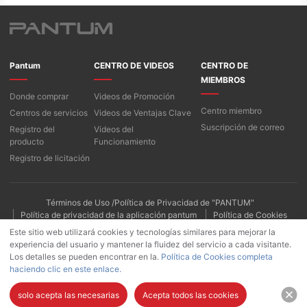
Pantum
CENTRO DE VIDEOS
CENTRO DE
MIEMBROS
Donde comprar
Videos de Promoción
Centro miembro
Centros de servicios
Videos de Ventajas Clave
Suscripción de correo
Registro del
Videos del
producto
Funcionamiento
Registro de licitación
Términos de Uso /Política de Privacidad de "PANTUM"
Política de privacidad de la aplicación pantum
Política de Cookies
Este sitio web utilizará cookies y tecnologías similares para mejorar la
experiencia del usuario y mantener la fluidez del servicio a cada visitante.
Los detalles se pueden encontrar en la.
Política de Cookies completa
haciendo clic en este enlace.
solo acepta las necesarias
Acepta todos las cookies