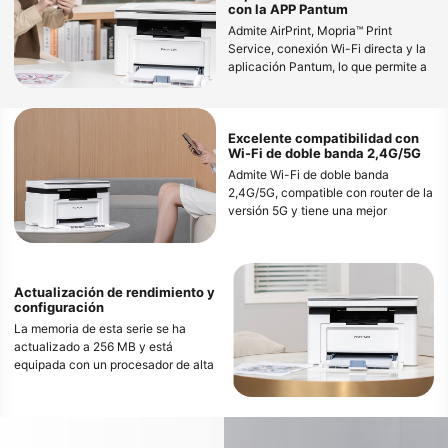
con la APP Pantum
Admite AirPrint, Mopria™ Print
Service, conexión Wi-Fi directa y la
aplicación Pantum, lo que permite a
los usuarios disfrutar de la impresión
inalámbrica a través de diversos
dispositivos móviles.
Excelente compatibilidad con
Wi-Fi de doble banda 2,4G/5G
Admite Wi-Fi de doble banda
2,4G/5G, compatible con router de la
versión 5G y tiene una mejor
aplicabilidad, lo que puede
proporcionar una experiencia de
impresión móvil flexible y
conveniente
Actualización de rendimiento y
configuración
La memoria de esta serie se ha
actualizado a 256 MB y está
equipada con un procesador de alta
velocidad de 800 MHz, que puede
manejar sin problemas la impresión
de archivos grandes y evitar la
congelación.