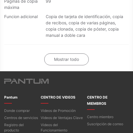
Páginas de copia
99
máxima
Funcion adicional
Copia de tarjeta de identificación, copia
de recibos, copia de varias páginas,
copia clonada, copia de póster, copia
manual a doble cara
Mostrar todo
Pantum
CENTRO DE VIDEOS
CENTRO DE
MIEMBROS
Donde comprar
Videos de Promoción
Centro miembro
Centros de servicios
Videos de Ventajas Clave
Suscripción de correo
Registro del
Videos del
producto
Funcionamiento