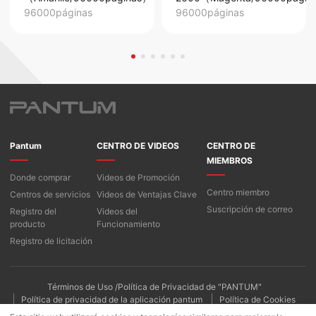
96000páginas
96000páginas
Pantum
CENTRO DE VIDEOS
CENTRO DE
MIEMBROS
Donde comprar
Videos de Promoción
Centro miembro
Centros de servicios
Videos de Ventajas Clave
Suscripción de correo
Registro del
Videos del
producto
Funcionamiento
Registro de licitación
Términos de Uso /Política de Privacidad de "PANTUM"
Política de privacidad de la aplicación pantum
Política de Cookies