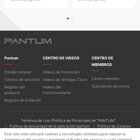
Pantum
CENTRO DE VIDEOS
CENTRO DE
MIEMBROS
Donde comprar
Videos de Promoción
Centro miembro
Centros de servicios
Videos de Ventajas Clave
Suscripción de correo
Registro del
Videos del
producto
Funcionamiento
Registro de licitación
Términos de Uso /Política de Privacidad de "PANTUM"
Política de privacidad de la aplicación pantum
Política de Cookies
Este sitio web utilizará cookies y tecnologías similares para mejorar la
experiencia del usuario y mantener la fluidez del servicio a cada visitante.