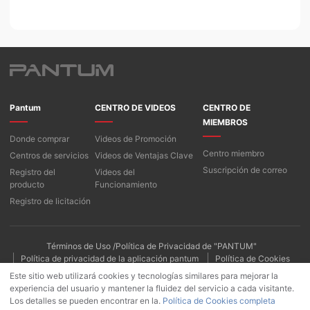
Pantum
CENTRO DE VIDEOS
CENTRO DE
MIEMBROS
Donde comprar
Videos de Promoción
Centro miembro
Centros de servicios
Videos de Ventajas Clave
Suscripción de correo
Registro del
Videos del
producto
Funcionamiento
Registro de licitación
Términos de Uso /Política de Privacidad de "PANTUM"
Política de privacidad de la aplicación pantum
Política de Cookies
Este sitio web utilizará cookies y tecnologías similares para mejorar la
experiencia del usuario y mantener la fluidez del servicio a cada visitante.
Los detalles se pueden encontrar en la.
Política de Cookies completa